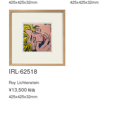
425x425x32mm
425x425x32mm
IRL-62518
Roy Lichtenstein
¥13,500
税抜
425x425x32mm