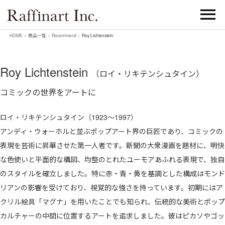
HOME
>
商品一覧
>
Recommend
>
Roy Lichtenstein
Roy Lichtenstein
（ロイ・リキテンシュタイン）
コミックの世界をアートに
ロイ・リキテンシュタイン（1923～1997）
アンディ・ウォーホルと並ぶポップアート界の巨匠であり、コミックの
表現を芸術に昇華させた第一人者です。新聞の大衆漫画を題材に、明快
な色使いと平面的な構図、均整のとれたユーモアあふれる表現で、独自
のスタイルを確立しました。特に赤・青・黄を基調とした構成はモンド
リアンの影響を受けており、視覚的な強さを持っています。初期にはア
クリル絵具「マグナ」を用いたことでも知られ、伝統的な美術とポップ
カルチャーの中間に位置するアートを追求しました。彼はピカソやゴッ