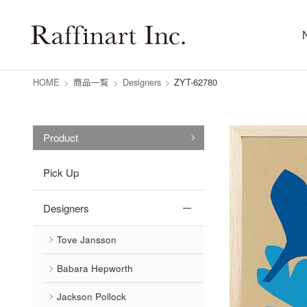
HOME
>
商品一覧
>
Designers
>
ZYT-62780
Product
Pick Up
Designers
Tove Jansson
Babara Hepworth
Jackson Pollock