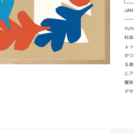
JAN
YU
科卒
ょっ
かつ
る身
にア
媒体
デザ