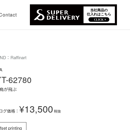
Contact
ND：Raffinart
A
T-62780
鳥が飛ぶ
¥13,500
ログ価格：
税抜
fset printing