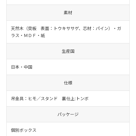
素材
天然木（突板 表面：トウキササゲ、芯材：パイン）・ガ
ラス・ＭＤＦ・紙
生産国
日本・中国
仕様
吊金具：ヒモ／スタンド 裏仕上:トンボ
パッケージ
個別ボックス