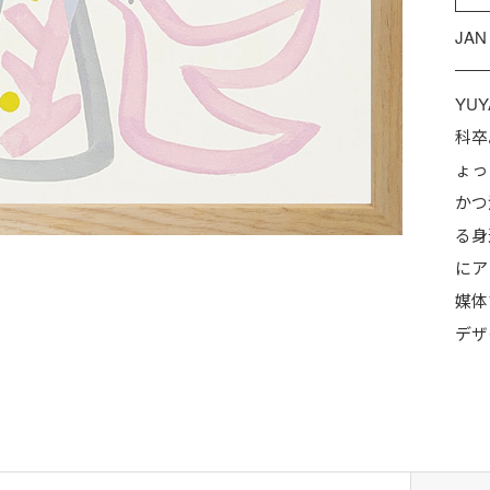
JAN
YU
科卒
ょっ
かつ
る身
にア
媒体
デザ