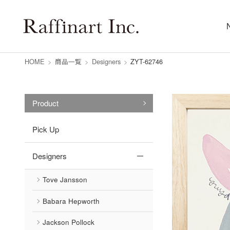
HOME
>
商品一覧
>
Designers
>
ZYT-62746
Product
Pick Up
Designers
Tove Jansson
Babara Hepworth
Jackson Pollock