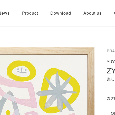
News
Product
Download
About us
BRA
YUY
ZY
楽し
カタ
Of