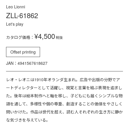
Leo Lionni
ZLL-61862
Let's play
¥4,500
カタログ価格：
税抜
Offset printing
JAN：4941567618627
レオ・レオニは1910年オランダ生まれ。広告や出版の分野でア
ートディレクターとして活躍し、視覚と言葉を結ぶ表現を追求し
た。後年は絵本制作へと軸を移し、子どもにも届くシンプルな物
語を通して、多様性や個の尊重、創造することの価値をやさしく
問いかけた。作品は世代を超え、読む人それぞれの生き方に静か
な気づきを与えている。