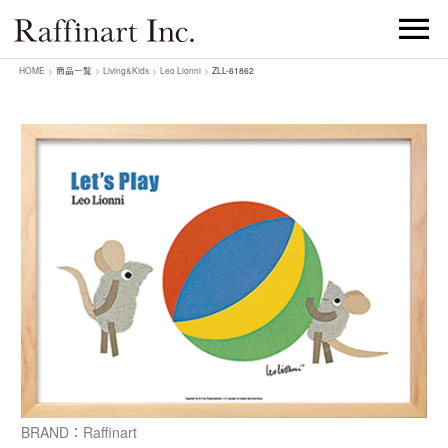
HOME
>
商品一覧
>
Living&Kids
>
Leo Lionni
>
ZLL-61862
BRAND：Raffinart