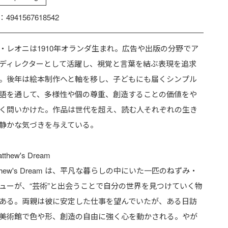
：4941567618542
・レオニは1910年オランダ生まれ。広告や出版の分野でア
ディレクターとして活躍し、視覚と言葉を結ぶ表現を追求
。後年は絵本制作へと軸を移し、子どもにも届くシンプル
語を通して、多様性や個の尊重、創造することの価値をや
く問いかけた。作品は世代を超え、読む人それぞれの生き
静かな気づきを与えている。
tthew's Dream
tthew's Dream は、平凡な暮らしの中にいた一匹のねずみ・
ューが、“芸術”と出会うことで自分の世界を見つけていく物
ある。両親は彼に安定した仕事を望んでいたが、ある日訪
美術館で色や形、創造の自由に強く心を動かされる。やが