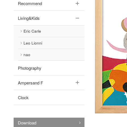
Recommend
Living&Kids
Eric Carle
Leo Lionni
nao
Photography
Ampersand F
Clock
Download