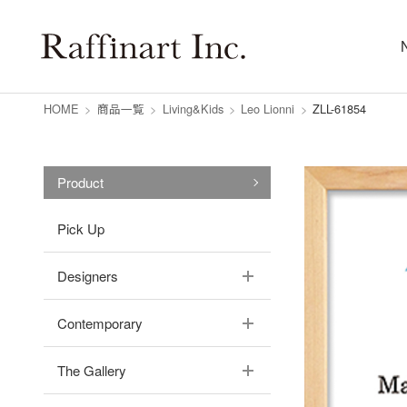
HOME
>
商品一覧
>
Living&Kids
>
Leo Lionni
>
ZLL-61854
Product
Pick Up
Designers
Contemporary
The Gallery