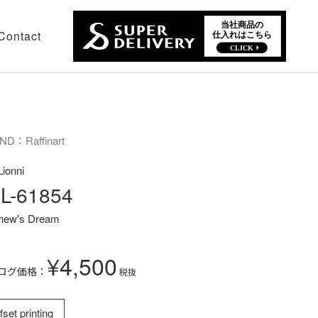
Contact
ND：Raffinart
Lionni
L-61854
hew's Dream
¥4,500
ログ価格：
税抜
fset printing