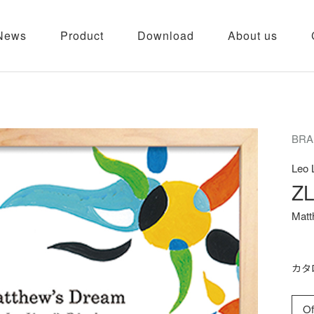
News
Product
Download
About us
BRA
Leo 
ZL
Matt
カタ
Of