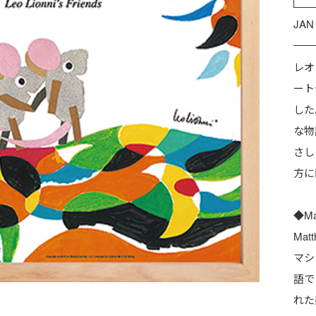
JAN
レオ
ート
した
な物
さし
方に
◆Ma
Ma
マシ
語で
れた