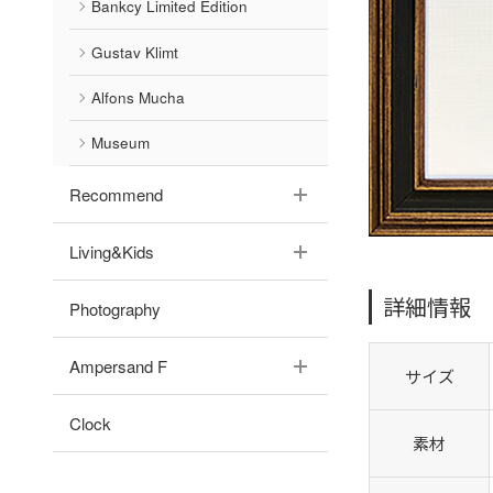
Bankcy Limited Edition
Gustav Klimt
Alfons Mucha
Museum
Recommend
Living&Kids
詳細情報
Photography
Ampersand F
サイズ
Clock
素材