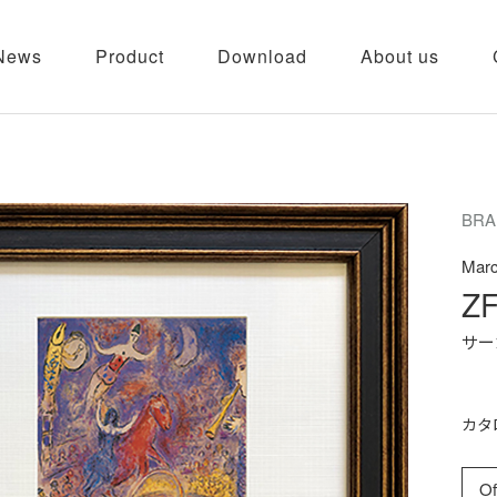
News
Product
Download
About us
BRA
Marc
ZF
サー
カタ
Of