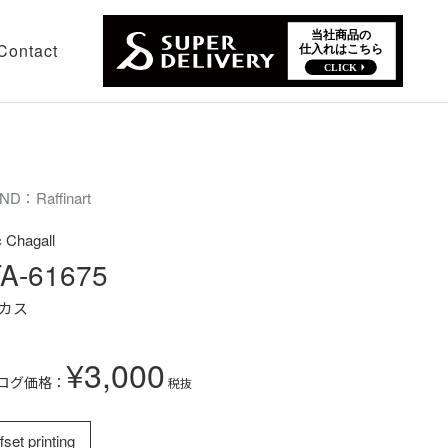
Contact
ND：Raffinart
 Chagall
A-61675
カス
¥3,000
ログ価格：
税抜
fset printing