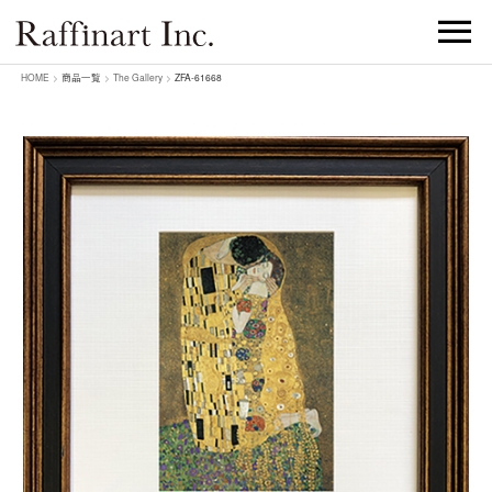
HOME
>
商品一覧
>
The Gallery
>
ZFA-61668