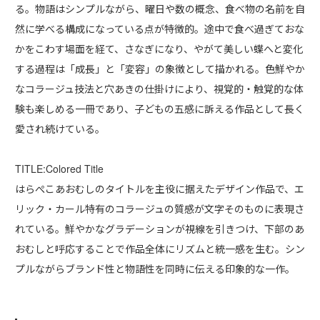
る。物語はシンプルながら、曜日や数の概念、食べ物の名前を自
然に学べる構成になっている点が特徴的。途中で食べ過ぎておな
かをこわす場面を経て、さなぎになり、やがて美しい蝶へと変化
する過程は「成長」と「変容」の象徴として描かれる。色鮮やか
なコラージュ技法と穴あきの仕掛けにより、視覚的・触覚的な体
験も楽しめる一冊であり、子どもの五感に訴える作品として長く
愛され続けている。
TITLE:Colored Title
はらぺこあおむしのタイトルを主役に据えたデザイン作品で、エ
リック・カール特有のコラージュの質感が文字そのものに表現さ
れている。鮮やかなグラデーションが視線を引きつけ、下部のあ
おむしと呼応することで作品全体にリズムと統一感を生む。シン
プルながらブランド性と物語性を同時に伝える印象的な一作。