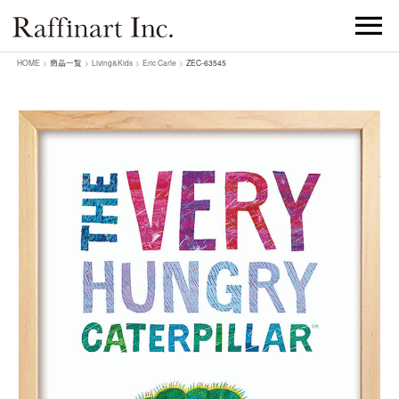
HOME
>
商品一覧
>
Living&Kids
>
Eric Carle
>
ZEC-63545