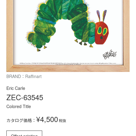
BRAND：Raffinart
Eric Carle
ZEC-63545
Colored Title
¥4,500
カタログ価格：
税抜
Offset printing