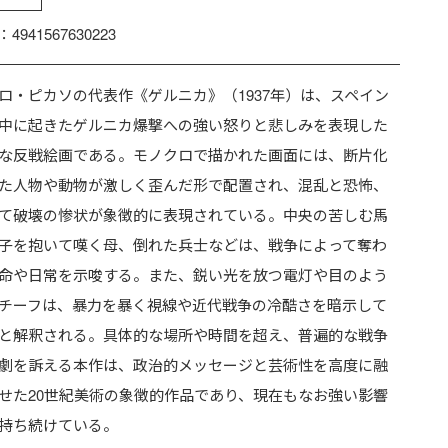
：4941567630223
ロ・ピカソの代表作《ゲルニカ》（1937年）は、スペイン
中に起きたゲルニカ爆撃への強い怒りと悲しみを表現した
な反戦絵画である。モノクロで描かれた画面には、断片化
た人物や動物が激しく歪んだ形で配置され、混乱と恐怖、
て破壊の惨状が象徴的に表現されている。中央の苦しむ馬
子を抱いて嘆く母、倒れた兵士などは、戦争によって奪わ
命や日常を示唆する。また、鋭い光を放つ電灯や目のよう
チーフは、暴力を暴く視線や近代戦争の冷酷さを暗示して
と解釈される。具体的な場所や時間を超え、普遍的な戦争
劇を訴える本作は、政治的メッセージと芸術性を高度に融
せた20世紀美術の象徴的作品であり、現在もなお強い影響
持ち続けている。