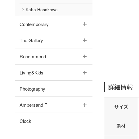
Kaho Hosokawa
Contemporary
The Gallery
Recommend
Living&Kids
詳細情報
Photography
Ampersand F
サイズ
Clock
素材