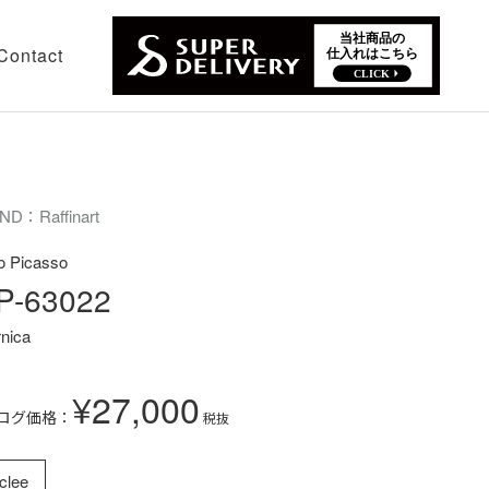
Contact
ND：Raffinart
o Picasso
P-63022
nica
¥27,000
ログ価格：
税抜
clee