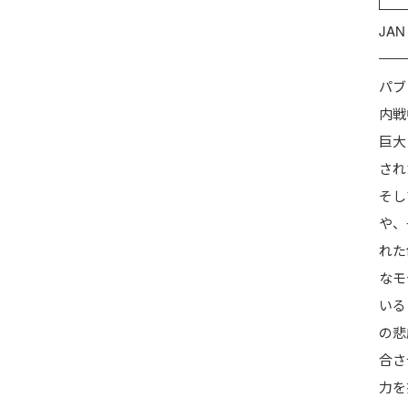
JAN
パブ
内戦
巨大
され
そし
や、
れた
なモ
いる
の悲
合さ
力を