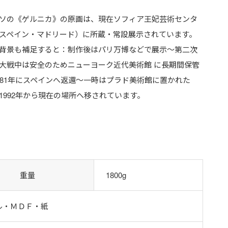
ソの《ゲルニカ》の原画は、現在ソフィア王妃芸術センタ
スペイン・マドリード）に所蔵・常設展示されています。
背景も補足すると：制作後はパリ万博などで展示～第二次
大戦中は安全のためニューヨーク近代美術館 に長期間保管
981年にスペインへ返還～一時はプラド美術館に置かれた
1992年から現在の場所へ移されています。
重量
1800g
ル・ＭＤＦ・紙