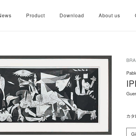
News
Product
Download
About us
BRA
Pabl
IP
Guer
カタ
Gi