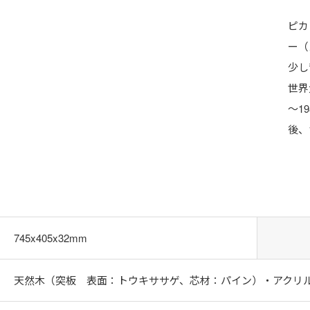
ピカ
ー（
少し
世界
～1
後、
745x405x32mm
天然木（突板 表面：トウキササゲ、芯材：パイン）・アクリ