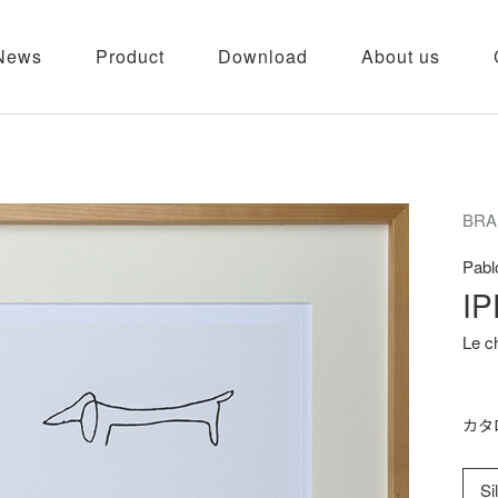
News
Product
Download
About us
BRA
Pabl
IP
Le c
カタ
Si