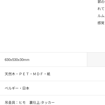
郭の
れて
ルム
感覚
630x530x30mm
天然木・ＰＥＴ・ＭＤＦ・紙
ベルギー・日本
吊金具：ヒモ 裏仕上:タッカー