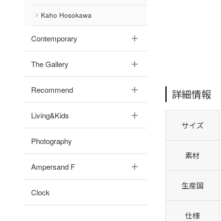
Kaho Hosokawa
Contemporary
The Gallery
Recommend
詳細情報
Living&Kids
サイズ
Photography
素材
Ampersand F
生産国
Clock
仕様