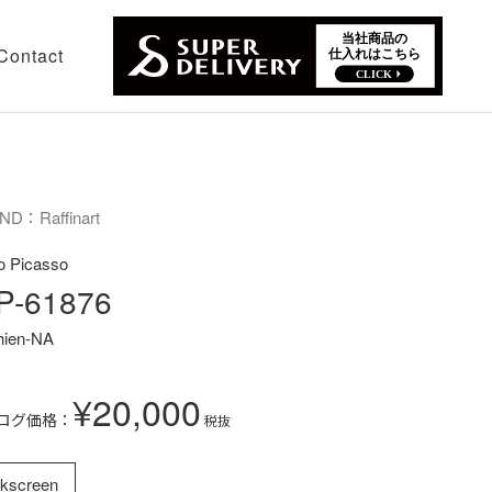
Contact
ND：Raffinart
o Picasso
P-61876
hien-NA
¥20,000
ログ価格：
税抜
lkscreen