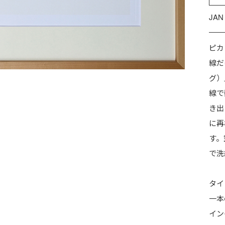
JAN
ピカ
線だ
グ）
線で
き出
に再
す。
で洗
タイ
一本
イン