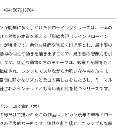
：4941567618764
ソが晩年に多く手がけたドローイングシリーズは、一本の
けで対象の本質を捉える「単線表現（ラインドローイン
」が特徴です。余分な装飾や陰影を削ぎ落とし、最小限の
動物の個性や動きを描き出すことで、見る者の想像力を引
します。身近な動物たちのモチーフは、観察と記憶をもと
構成され、シンプルでありながら力強い存在感を放ちま
空間に静かなリズムと余白の美しさをもたらし、ミニマル
練されたインテリアとも高い親和性を持つシリーズです。
トル：Le chien（犬）
の線だけで描かれたこの作品は、ピカソ晩年の単線ドロー
グの代表的な一例です。無駄を削ぎ落としたシンプルな輪