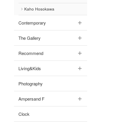
Kaho Hosokawa
Contemporary
The Gallery
Recommend
Living&Kids
Photography
Ampersand F
Clock