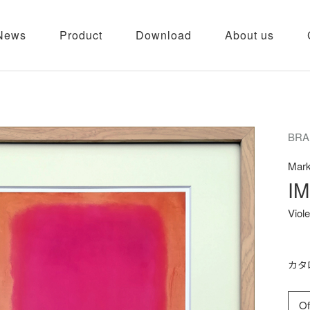
News
Product
Download
About us
BRA
Mark
IM
Viol
カタ
Of