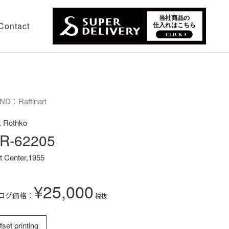
Contact
ND：Raffinart
 Rothko
R-62205
et Center,1955
¥25,000
ログ価格：
税抜
fset printing