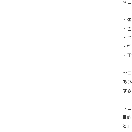
＊ロ
・包
・色
・じ
・空
・正
～ロ
あり
する
～ロ
目的
と」