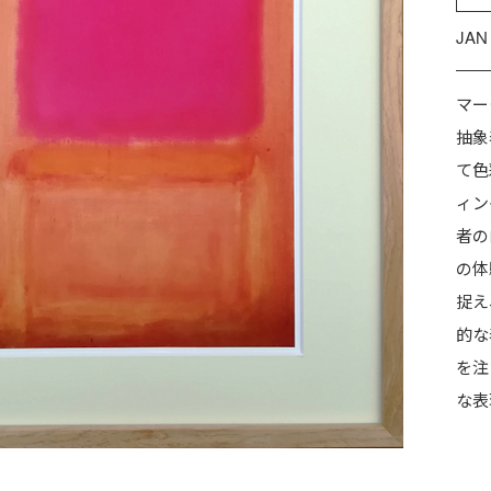
JAN
マー
抽象
て色
ィン
者の
の体
捉え
的な
を注
な表