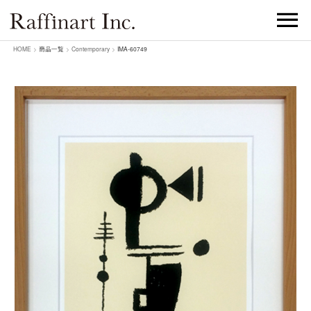
HOME
>
商品一覧
>
Contemporary
>
IMA-60749