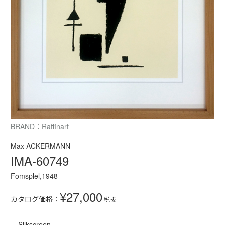
BRAND：Raffinart
Max ACKERMANN
IMA-60749
Fomsplel,1948
¥27,000
カタログ価格：
税抜
Silkscreen