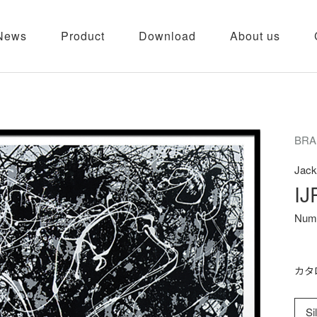
News
Product
Download
About us
BRA
Jack
IJ
Numb
カタ
Si