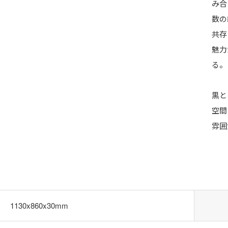
み合
数の
共存
魅力
る。
黒と
空間
雰囲
1130x860x30mm