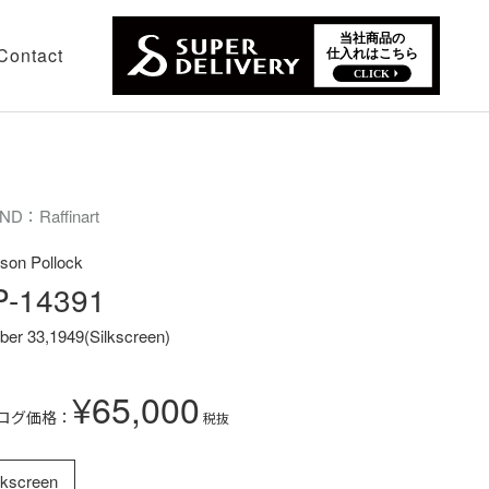
Contact
ND：Raffinart
son Pollock
P-14391
er 33,1949(Silkscreen)
¥65,000
ログ価格：
税抜
lkscreen