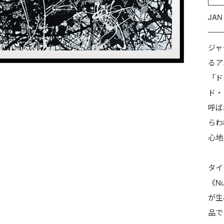
JAN
ジャ
るア
「ド
ド・
呼ば
らわ
心地
タイト
《N
が生
品で