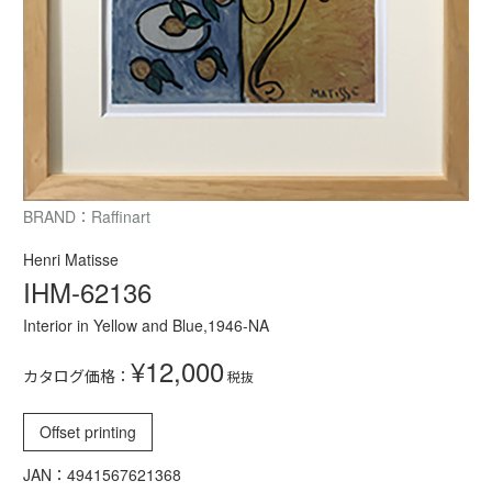
BRAND：Raffinart
Henri Matisse
IHM-62136
Interior in Yellow and Blue,1946-NA
¥12,000
カタログ価格：
税抜
Offset printing
JAN：4941567621368