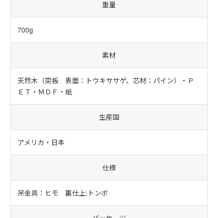
重量
700g
素材
天然木（突板 表面：トウキササゲ、芯材：パイン）・Ｐ
ＥＴ・ＭＤＦ・紙
生産国
アメリカ・日本
仕様
吊金具：ヒモ 裏仕上:トンボ
パッケージ