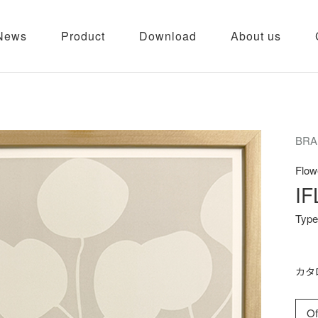
News
Product
Download
About us
BRA
Flow
IF
Type
カタ
Of