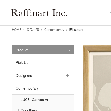
HOME
>
商品一覧
>
Contemporary
>
IFL-62824
Product
Pick Up
Designers
Contemporary
LUCE -Canvas Art-
Yves Klein