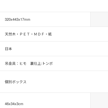
320x443x17mm
天然木・ＰＥＴ・ＭＤＦ・紙
日本
吊金具：ヒモ 裏仕上:トンボ
個別ボックス
46x34x3cm