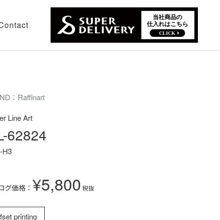
Contact
ND：Raffinart
er Line Art
L-62824
-H3
¥5,800
ログ価格：
税抜
fset printing