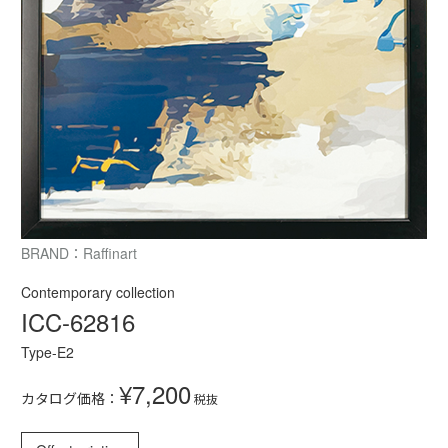
BRAND：Raffinart
Contemporary collection
ICC-62816
Type-E2
¥7,200
カタログ価格：
税抜