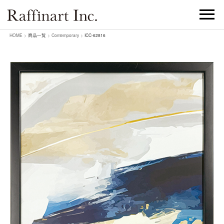
HOME
>
商品一覧
>
Contemporary
>
ICC-62816