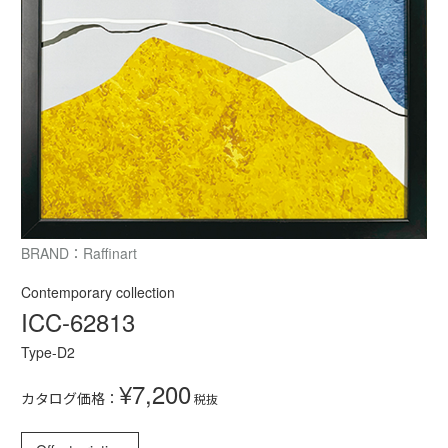
BRAND：Raffinart
Contemporary collection
ICC-62813
Type-D2
¥7,200
カタログ価格：
税抜