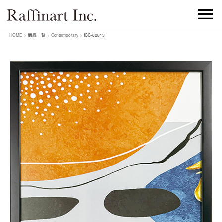
HOME
>
商品一覧
>
Contemporary
>
ICC-62813