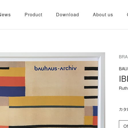
News
Product
Download
About us
BRA
BAU
IB
Ruth
カタ
Of