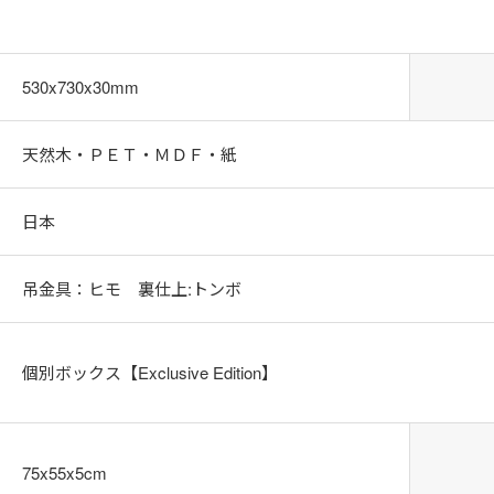
530x730x30mm
天然木・ＰＥＴ・ＭＤＦ・紙
日本
吊金具：ヒモ 裏仕上:トンボ
個別ボックス【Exclusive Edition】
75x55x5cm