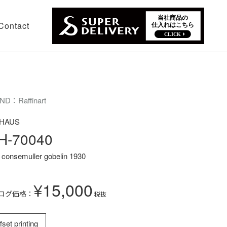
Contact
ND：Raffinart
HAUS
H-70040
 consemuller gobelin 1930
¥15,000
ログ価格：
税抜
fset printing