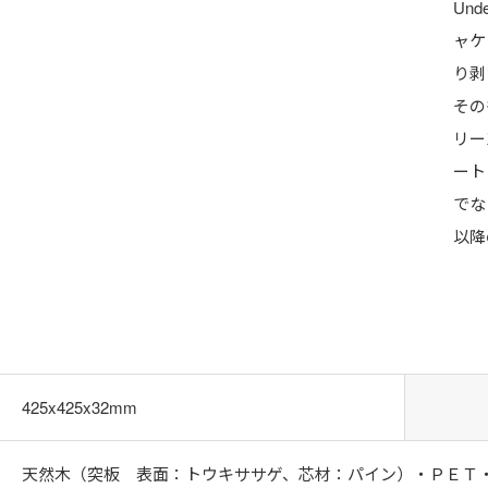
Und
ャケ
り剥
その
リー
ート
でな
以降
425x425x32mm
天然木（突板 表面：トウキササゲ、芯材：パイン）・ＰＥＴ