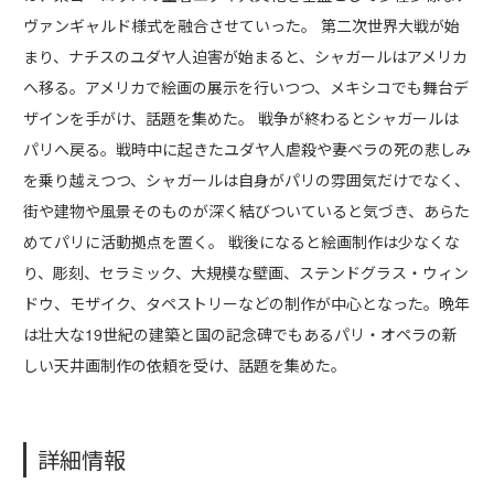
ヴァンギャルド様式を融合させていった。 第二次世界大戦が始
まり、ナチスのユダヤ人迫害が始まると、シャガールはアメリカ
へ移る。アメリカで絵画の展示を行いつつ、メキシコでも舞台デ
ザインを手がけ、話題を集めた。 戦争が終わるとシャガールは
パリへ戻る。戦時中に起きたユダヤ人虐殺や妻ベラの死の悲しみ
を乗り越えつつ、シャガールは自身がパリの雰囲気だけでなく、
街や建物や風景そのものが深く結びついていると気づき、あらた
めてパリに活動拠点を置く。 戦後になると絵画制作は少なくな
り、彫刻、セラミック、大規模な壁画、ステンドグラス・ウィン
ドウ、モザイク、タペストリーなどの制作が中心となった。晩年
は壮大な19世紀の建築と国の記念碑でもあるパリ・オペラの新
しい天井画制作の依頼を受け、話題を集めた。
詳細情報