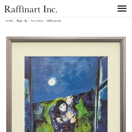
HOME
>
商品一覧
>
The Gallery
>
GMC-63126