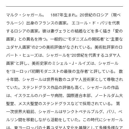
マルク・シャガール。 1887年生まれ。20世紀のロシア（現ベ
ラルーシ）出身のフランスの画家。 エコール・ド・パリを代表
するロシアの画家。彼は妻ヴェラとの結婚などを多く描き「愛の
画家」との異名を持つ。一般的に“モダニズムの開拓者”と“主要な
ユダヤ人画家”の2つの美術評価がなされている。美術批評家のロ
バート・ヒューズは、シャガールを“20世紀を代表するユダヤ人
画家”と評し、美術史家のミシェル・J・ルイズは、シャガール
を“ヨーロッパ初期モダニストの最後の生存者”と評している。 数
十年間、シャガールは世界有数のユダヤ人芸術家として尊敬され
ていた。ステンドグラス作品の評価も高く、シャガールの作品
は、イスラエルのハダーサ病院、国際連合本部、ノートルダム大
聖堂、メス大聖堂のステンドグラスなどで採用されている。 第
一次世界大戦前、シャガールはサンクトペテルブルグ、パリ、ベ
ルリン間を移動しながら活動をしていた。この時代にシャガール
は、東ヨーロッパの土着ユダヤ人文化を基盤として多種多様なア