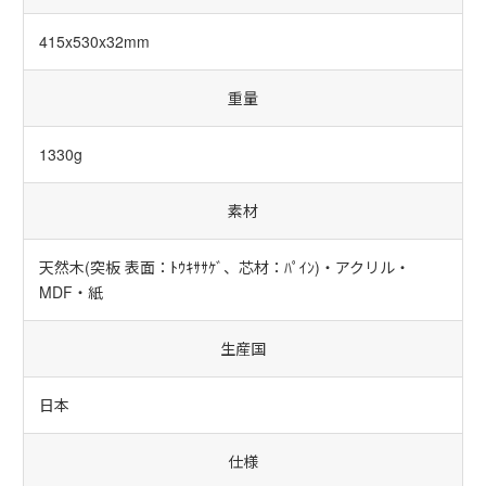
415x530x32mm
重量
1330g
素材
天然木(突板 表面：ﾄｳｷｻｻｹﾞ、芯材：ﾊﾟｲﾝ)・アクリル・
MDF・紙
生産国
日本
仕様