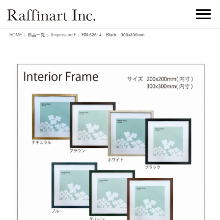
HOME
>
商品一覧
>
Ampersand F
>
FIN-62614 Black 300x300mm