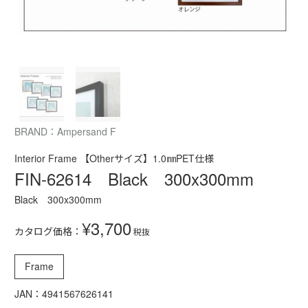
BRAND：Ampersand F
Interior Frame 【Otherサイズ】1.0㎜PET仕様
FIN-62614 Black 300x300mm
Black 300x300mm
¥3,700
カタログ価格：
税抜
Frame
JAN：4941567626141