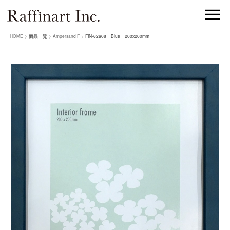
HOME
>
商品一覧
>
Ampersand F
>
FIN-62608 Blue 200x200mm