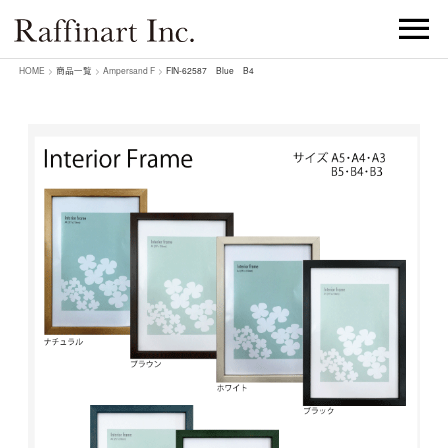
HOME
>
商品一覧
>
Ampersand F
>
FIN-62587 Blue B4