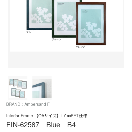
BRAND：Ampersand F
Interior Frame 【OAサイズ】1.0㎜PET仕様
FIN-62587 Blue B4