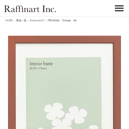
HOME
>
商品一覧
>
Ampersand F
>
FIN-62582 Orange A4